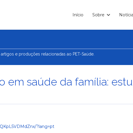
Início
Sobre
Notíci
 artigos e produções relacionadas ao PET-Saúde.
ho em saúde da família: es
RTSQKpL5VDMdZnx/?lang=pt