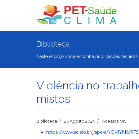
Biblioteca
Neste espaço você encontra publicações técnicas,
Violência no trabal
mistos
Biblioteca
23 Agosto 2024
Acessos: 915
https://www.scielo.br/j/ape/a/YQVfYhKv