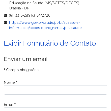
Educação na Saúde (MS/SGTES/DEGES)
Brasília - DF
Telefone
(61) 3315-2891/3154/2720
Website
https://www.gov.br/saude/pt-br/acesso-a-
informacao/acoes-e-programas/pet-saude
Exibir Formulário de Contato
Enviar um email
*
Campo obrigatório
Nome
*
Email
*