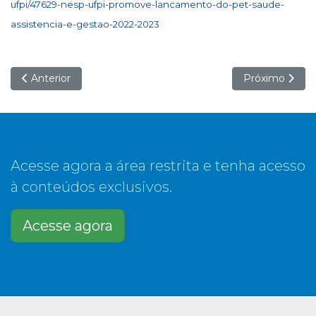
ufpi/47629-nesp-ufpi-promove-lancamento-do-pet-saude-
assistencia-e-gestao-2022-2023
Artigo anterior: PET-Saúde realiza roda de conversa em al
Próximo artig
Anterior
Próximo
Acesse agora a área restrita e tenha acesso
à conteúdos exclusivos.
Acesse agora