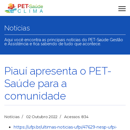
Notícias
Aqui você encontra as principais notícias do PET-Saúde Gestão
e Assistência e fica sabendo de tudo que acontece.
Piauí apresenta o PET-
Saúde para a
comunidade
Notícias
02 Outubro 2022
Acessos: 834
https://ufpi.br/ultimas-noticias-ufpi/47629-nesp-ufpi-