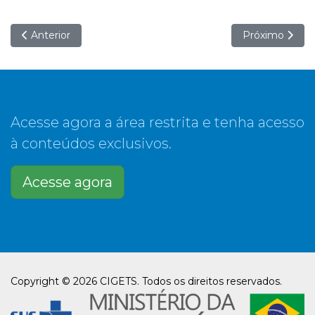
Artigo anterior: Plano AdaptaSUS orienta ações dos projeto
Próximo artigo
Anterior
Próximo
Acesse agora a área restrita e tenha acesso
à conteúdos exclusivos.
Acesse agora
Copyright © 2026 CIGETS. Todos os direitos reservados.